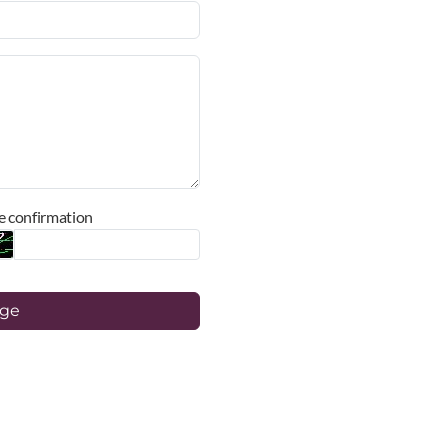
e confirmation
age